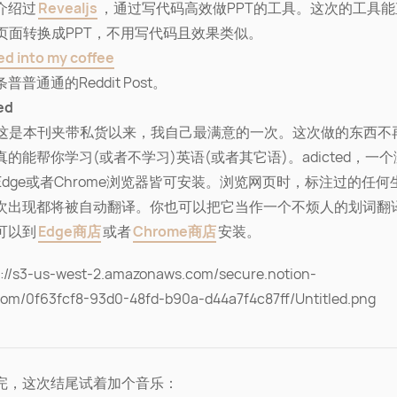
介绍过
Revealjs
，通过写代码高效做PPT的工具。这次的工具
on页面转换成PPT，不用写代码且效果类似。
ed into my coffee
普普通通的Reddit Post。
ed
这是本刊夹带私货以来，我自己最满意的一次。这次做的东西不
的能帮你学习(或者不学习)英语(或者其它语)。adicted，一
Edge或者Chrome浏览器皆可安装。浏览网页时，标注过的任何
次出现都将被自动翻译。你也可以把它当作一个不烦人的划词翻
可以到
Edge商店
或者
Chrome商店
安装。
完，这次结尾试着加个音乐：