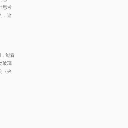
计思考
的，这
侧，能看
动玻璃
到（夹