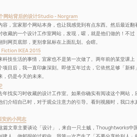
网站背后的设计Studio - Norgram
内容，宜家那个网站本身，也让我感觉到有点东西。然后最近翻
时收藏的一个设计工作室网站，发现，嚯，就是他们做的！不过
翻到网页底部，更别拿鼠标在上面乱划。会瞎。
 Fiction IKEA 2015
来科技生活的事情，宜家也不是第一次做了。两年前的某堂课上
个项目后，我一直印象深刻。即使五年过去，它依然足够「新鲜
来，仍是今天的未来。
p
去年找实习时收藏的设计工作室。如果你确实有阅读这个网站，
他们介绍自己时，对于观众注意力的引导。看到视频时，我口水
西安的小同志
这篇文章主要谈论「设计」，来自一只土贼，Thoughtworks中
创建人。做邮报的过程中，我第一次产生了「不要分享给别人」