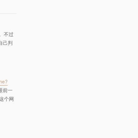
容。不过
自己判
。
ome?
眼前一
这个网