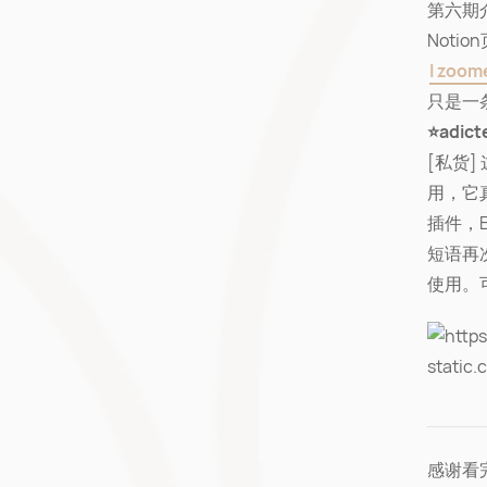
第六期
Noti
I zoom
只是一条
⭐adict
[私货]
用，它真
插件，
短语再
使用。
感谢看