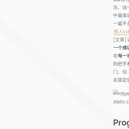
法。说
中最靠
一篇不
投入t
[文章]
一个难
在
每一
到把手
门。但
在固定
Pro