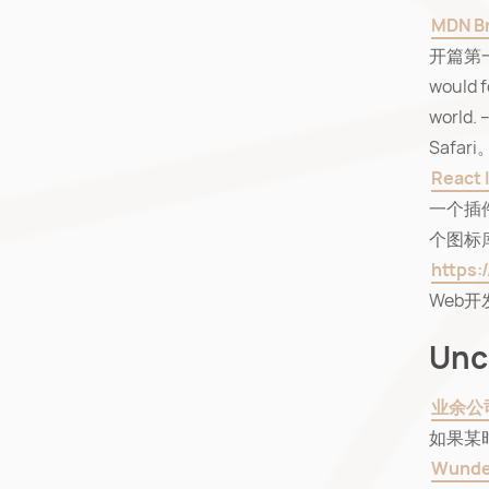
MDN Br
开篇第一句话
would f
world
Safar
React 
一个插
个图标库
https:
Web
Unc
业余公
如果某
Wunde