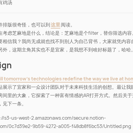
有鸡汤
件排版很奇怪，也可以到
这里
阅读。
在考虑芝麻地是什么，结论是：芝麻地是个filter，替你筛选内
要相信我？我尚无成就也找不到别人为自己背书，大家就凭内容
另外，这期主角其实也不是宜家，是我想不到啥好标题了，哈哈
ign
ll tomorrow's technologies redefine the way we live at h
站展示了宜家和一众设计团队对于未来科技生活的创想。最让我
房间里的大象，它探索了一种富有情感的AR打开方式。然后关于
，见下一条。