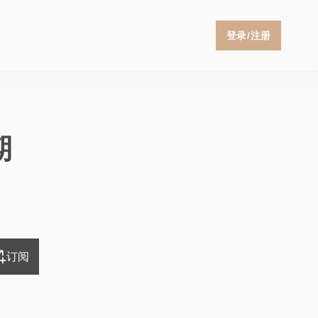
登录/注册
期
订阅