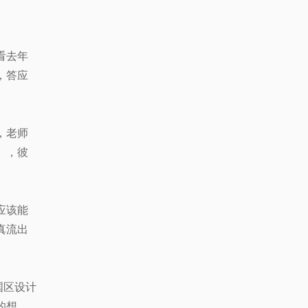
看去年
，答应
，老师
」，彼
应该能
真流出
国区设计
的想