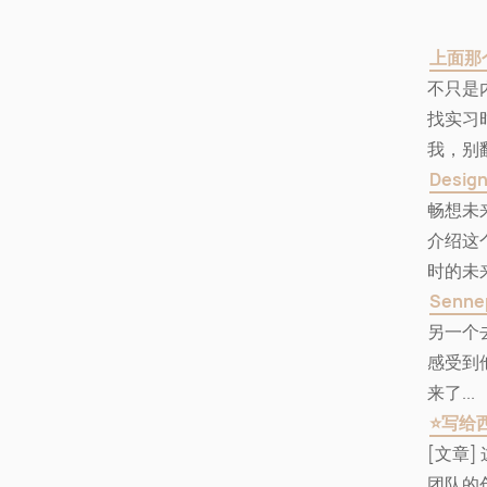
上面那个
不只是
找实习
我，别
Design
畅想未
介绍这
时的未
Senne
另一个
感受到
来了...
⭐写给
[文章]
团队的