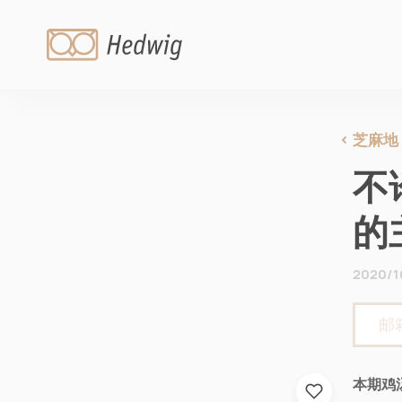
芝麻地
不
的
2020/1
本期鸡