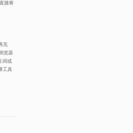
能直接将
再无
个浏览器
生词或
译工具